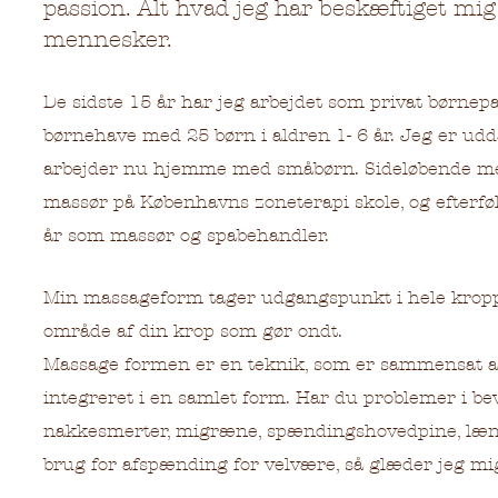
passion. Alt hvad jeg har beskæftiget mi
mennesker.
De sidste 15 år har jeg arbejdet som privat børnep
børnehave med 25 børn i aldren 1- 6 år. Jeg er u
arbejder nu hjemme med småbørn. Sideløbende me
massør på Københavns zoneterapi skole, og efterføl
år som massør og spabehandler.
Min massageform tager udgangspunkt i hele kropp
område af din krop som gør ondt.
Massage formen er en teknik, som er sammensat af 
integreret i en samlet form. Har du problemer i b
nakkesmerter, migræne, spændingshovedpine, lænde
brug for afspænding for velvære, så glæder jeg mig 